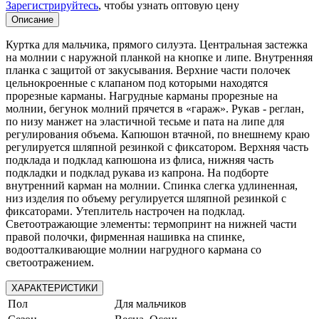
Зарегистрируйтесь
, чтобы узнать оптовую цену
Описание
Куртка для мальчика, прямого силуэта. Центральная застежка
на молнии с наружной планкой на кнопке и липе. Внутренняя
планка с защитой от закусывания. Верхние части полочек
цельнокроенные с клапаном под которыми находятся
прорезные карманы. Нагрудные карманы прорезные на
молнии, бегунок молний прячется в «гараж». Рукав - реглан,
по низу манжет на эластичной тесьме и пата на липе для
регулирования объема. Капюшон втачной, по внешнему краю
регулируется шляпной резинкой с фиксатором. Верхняя часть
подклада и подклад капюшона из флиса, нижняя часть
подкладки и подклад рукава из капрона. На подборте
внутренний карман на молнии. Спинка слегка удлиненная,
низ изделия по объему регулируется шляпной резинкой с
фиксаторами. Утеплитель настрочен на подклад.
Светоотражающие элементы: термопринт на нижней части
правой полочки, фирменная нашивка на спинке,
водоотталкивающие молнии нагрудного кармана со
светоотражением.
ХАРАКТЕРИСТИКИ
Пол
Для мальчиков