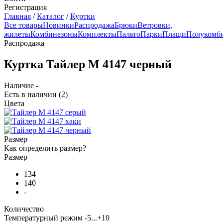
Регистрация
Главная
/
Каталог
/
Куртки
Все товары
Новинки
Распродажа
Брюки
Ветровки,
жилеты
Комбинезоны
Комплекты
Пальто
Парки
Плащи
Полукомб
Распродажа
Куртка Тайлер М 4147 черный
Наличие -
Есть в наличии
(2)
Цвета
Размер
Как определить размер?
Размер
134
140
-
Количество
Температурный режим
-5...+10