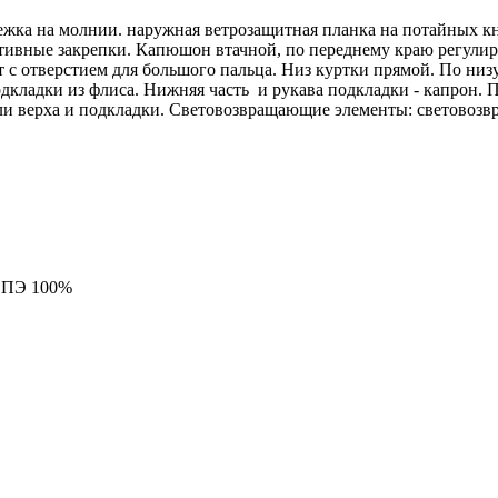
тежка на молнии. наружная ветрозащитная планка на потайных к
тивные закрепки. Капюшон втачной, по переднему краю регулиру
с отверстием для большого пальца. Низ куртки прямой. По низу
подкладки из флиса. Нижняя часть и рукава подкладки - капрон
али верха и подкладки. Световозвращающие элементы: световоз
я ПЭ 100%