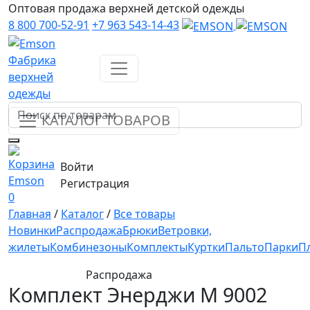
Оптовая продажа верхней детской одежды
8 800 700-52-91
+7 963 543-14-43
Фабрика
верхней
одежды
КАТАЛОГ ТОВАРОВ
Войти
Регистрация
0
Главная
/
Каталог
/
Все товары
Новинки
Распродажа
Брюки
Ветровки,
жилеты
Комбинезоны
Комплекты
Куртки
Пальто
Парки
П
Распродажа
Комплект Энерджи М 9002