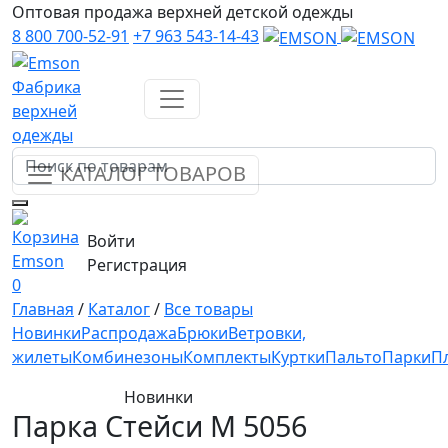
Оптовая продажа верхней детской одежды
8 800 700-52-91
+7 963 543-14-43
Фабрика
верхней
одежды
КАТАЛОГ ТОВАРОВ
Войти
Регистрация
0
Главная
/
Каталог
/
Все товары
Новинки
Распродажа
Брюки
Ветровки,
жилеты
Комбинезоны
Комплекты
Куртки
Пальто
Парки
П
Новинки
Парка Стейси М 5056