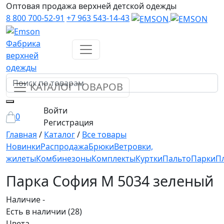
Оптовая продажа верхней детской одежды
8 800 700-52-91
+7 963 543-14-43
Фабрика
верхней
одежды
КАТАЛОГ ТОВАРОВ
Войти
0
Регистрация
Главная
/
Каталог
/
Все товары
Новинки
Распродажа
Брюки
Ветровки,
жилеты
Комбинезоны
Комплекты
Куртки
Пальто
Парки
П
Парка София М 5034 зеленый
Наличие -
Есть в наличии
(28)
Цвета