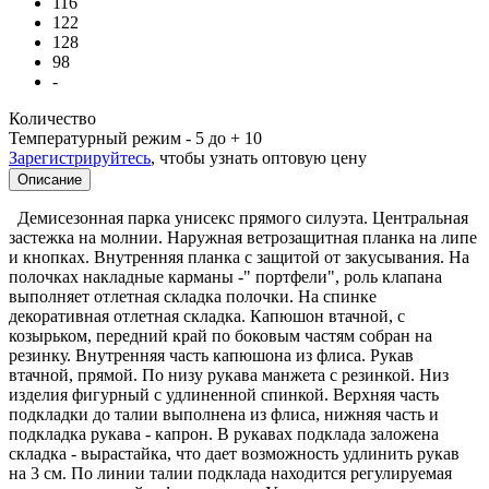
116
122
128
98
-
Количество
Температурный режим
- 5 до + 10
Зарегистрируйтесь
, чтобы узнать оптовую цену
Описание
Демисезонная парка унисекс прямого силуэта. Центральная
застежка на молнии. Наружная ветрозащитная планка на липе
и кнопках. Внутренняя планка с защитой от закусывания. На
полочках накладные карманы -" портфели", роль клапана
выполняет отлетная складка полочки. На спинке
декоративная отлетная складка. Капюшон втачной, с
козырьком, передний край по боковым частям собран на
резинку. Внутренняя часть капюшона из флиса. Рукав
втачной, прямой. По низу рукава манжета с резинкой. Низ
изделия фигурный с удлиненной спинкой. Верхняя часть
подкладки до талии выполнена из флиса, нижняя часть и
подкладка рукава - капрон. В рукавах подклада заложена
складка - вырастайка, что дает возможность удлинить рукав
на 3 см. По линии талии подклада находится регулируемая