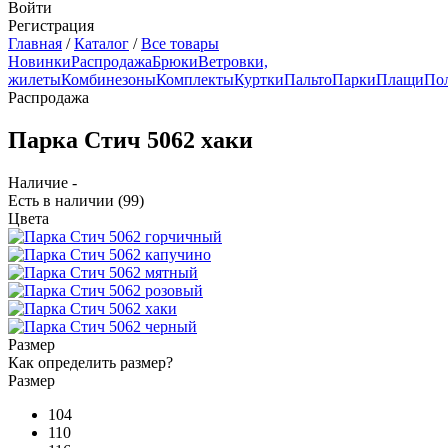
Войти
Регистрация
Главная
/
Каталог
/
Все товары
Новинки
Распродажа
Брюки
Ветровки,
жилеты
Комбинезоны
Комплекты
Куртки
Пальто
Парки
Плащи
По
Распродажа
Парка Стич 5062 хаки
Наличие -
Есть в наличии
(99)
Цвета
Размер
Как определить размер?
Размер
104
110