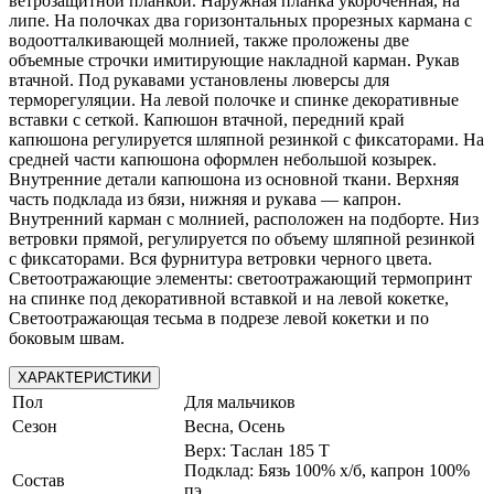
ветрозащитной планкой. Наружная планка укороченная, на
липе. На полочках два горизонтальных прорезных кармана с
водоотталкивающей молнией, также проложены две
объемные строчки имитирующие накладной карман. Рукав
втачной. Под рукавами установлены люверсы для
терморегуляции. На левой полочке и спинке декоративные
вставки с сеткой. Капюшон втачной, передний край
капюшона регулируется шляпной резинкой с фиксаторами. На
средней части капюшона оформлен небольшой козырек.
Внутренние детали капюшона из основной ткани. Верхняя
часть подклада из бязи, нижняя и рукава — капрон.
Внутренний карман с молнией, расположен на подборте. Низ
ветровки прямой, регулируется по объему шляпной резинкой
с фиксаторами. Вся фурнитура ветровки черного цвета.
Светоотражающие элементы: светоотражающий термопринт
на спинке под декоративной вставкой и на левой кокетке,
Светоотражающая тесьма в подрезе левой кокетки и по
боковым швам.
ХАРАКТЕРИСТИКИ
Пол
Для мальчиков
Сезон
Весна, Осень
Верх: Таслан 185 Т
Подклад: Бязь 100% х/б, капрон 100%
Состав
пэ