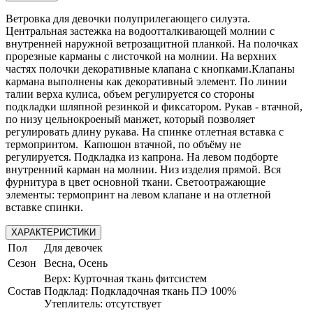
Ветровка для девочки полуприлегающего силуэта.
Центральная застежка на водоотталкивающей молнии с
внутренней наружной ветрозащитной планкой. На полочках
прорезные карманы с листочкой на молнии. На верхних
частях полочки декоративные клапана с кнопками.Клапаны
кармана выполнены как декоративный элемент. По линии
талии верха кулиса, объем регулируется со стороны
подкладки шляпной резинкой и фиксатором. Рукав - втачной,
по низу цельнокроеный манжет, который позволяет
регулировать длину рукава. На спинке отлетная вставка с
термопринтом. Капюшон втачной, по объёму не
регулируется. Подкладка из капрона. На левом подборте
внутренний карман на молнии. Низ изделия прямой. Вся
фурнитура в цвет основной ткани. Светоотражающие
элементы: термопринт на левом клапане и на отлетной
вставке спинки.
ХАРАКТЕРИСТИКИ
Пол
Для девочек
Сезон
Весна, Осень
Верх: Курточная ткань фитсистем
Состав
Подклад: Подкладочная ткань ПЭ 100%
Утеплитель: отсутствует