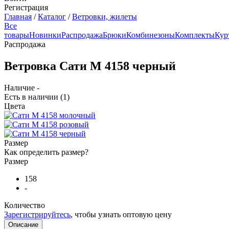
Регистрация
Главная
/
Каталог
/
Ветровки, жилеты
Все
товары
Новинки
Распродажа
Брюки
Комбинезоны
Комплекты
Кур
Распродажа
Ветровка Сати М 4158 черный
Наличие -
Есть в наличии
(1)
Цвета
Размер
Как определить размер?
Размер
158
-
Количество
Зарегистрируйтесь
, чтобы узнать оптовую цену
Описание