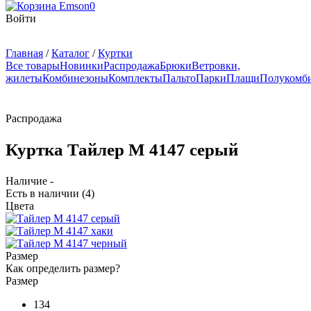
0
Войти
Главная
/
Каталог
/
Куртки
Все товары
Новинки
Распродажа
Брюки
Ветровки,
жилеты
Комбинезоны
Комплекты
Пальто
Парки
Плащи
Полукомб
Распродажа
Куртка Тайлер М 4147 серый
Наличие -
Есть в наличии
(4)
Цвета
Размер
Как определить размер?
Размер
134