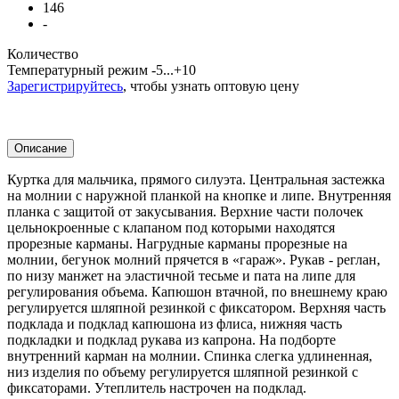
146
-
Количество
Температурный режим
-5...+10
Зарегистрируйтесь
, чтобы узнать оптовую цену
Описание
Куртка для мальчика, прямого силуэта. Центральная застежка
на молнии с наружной планкой на кнопке и липе. Внутренняя
планка с защитой от закусывания. Верхние части полочек
цельнокроенные с клапаном под которыми находятся
прорезные карманы. Нагрудные карманы прорезные на
молнии, бегунок молний прячется в «гараж». Рукав - реглан,
по низу манжет на эластичной тесьме и пата на липе для
регулирования объема. Капюшон втачной, по внешнему краю
регулируется шляпной резинкой с фиксатором. Верхняя часть
подклада и подклад капюшона из флиса, нижняя часть
подкладки и подклад рукава из капрона. На подборте
внутренний карман на молнии. Спинка слегка удлиненная,
низ изделия по объему регулируется шляпной резинкой с
фиксаторами. Утеплитель настрочен на подклад.